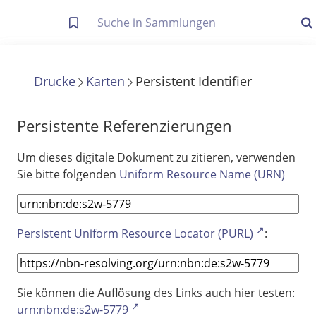
Letzte Trefferliste
Info zu Suchanfragen
Drucke
Karten
Persistent Identifier
Die letzte Trefferliste besteht aus Ihrer letzten Suche, samt
Filter- und Sucheinstellungen.
Suche in Metadaten
Persistente Referenzierungen
Anzeigen
Um dieses digitale Dokument zu zitieren, verwenden
Sie bitte folgenden
Uniform Resource Name (URN)
Zuletzt gesucht
Noch keine Suchworte
Persistent Uniform Resource Locator (PURL)
:
Sie können die Auflösung des Links auch hier testen:
urn:nbn:de:s2w-5779