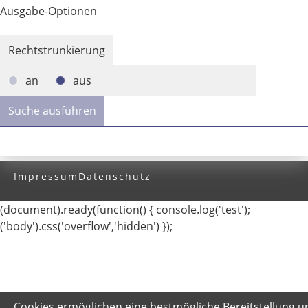
Ausgabe-Optionen
Rechtstrunkierung
an
aus
Impressum
Datenschutz
(document).ready(function() { console.log('test');
('body').css('overflow','hidden') });
Cookies ermöglichen eine bestmögliche Bereitstellung u