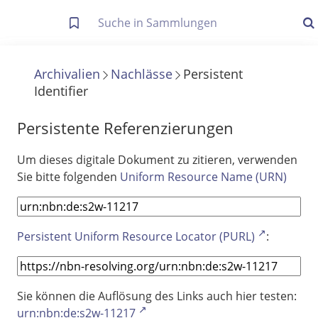
Letzte Trefferliste
Info zu Suchanfragen
Archivalien
Nachlässe
Persistent
Identifier
Die letzte Trefferliste besteht aus Ihrer letzten Suche, samt
Filter- und Sucheinstellungen.
Suche in Metadaten
Persistente Referenzierungen
Anzeigen
Um dieses digitale Dokument zu zitieren, verwenden
Sie bitte folgenden
Uniform Resource Name (URN)
Zuletzt gesucht
Noch keine Suchworte
Persistent Uniform Resource Locator (PURL)
:
Sie können die Auflösung des Links auch hier testen:
urn:nbn:de:s2w-11217