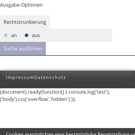
Ausgabe-Optionen
Rechtstrunkierung
an
aus
Impressum
Datenschutz
(document).ready(function() { console.log('test');
('body').css('overflow','hidden') });
Cookies ermöglichen eine bestmögliche Bereitstellung u