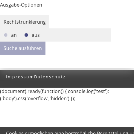
Ausgabe-Optionen
Rechtstrunkierung
an
aus
Impressum
Datenschutz
(document).ready(function() { console.log('test');
('body').css('overflow','hidden') });
Cookies ermöglichen eine bestmögliche Bereitstellung u