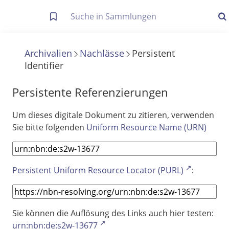
Letzte Trefferliste
Info zu Suchanfragen
Archivalien
Nachlässe
Persistent
Identifier
Die letzte Trefferliste besteht aus Ihrer letzten Suche, samt
Filter- und Sucheinstellungen.
Suche in Metadaten
Persistente Referenzierungen
Anzeigen
Um dieses digitale Dokument zu zitieren, verwenden
Sie bitte folgenden
Uniform Resource Name (URN)
Zuletzt gesucht
Noch keine Suchworte
Persistent Uniform Resource Locator (PURL)
:
Sie können die Auflösung des Links auch hier testen:
urn:nbn:de:s2w-13677