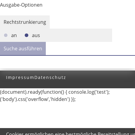
Ausgabe-Optionen
Rechtstrunkierung
an
aus
Impressum
Datenschutz
(document).ready(function() { console.log('test');
('body').css('overflow','hidden') });
Cookies ermöglichen eine bestmögliche Bereitstellung u