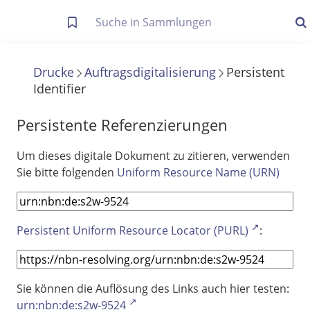
Letzte Trefferliste
Info zu Suchanfragen
Drucke
Auftragsdigitalisierung
Persistent
Identifier
Die letzte Trefferliste besteht aus Ihrer letzten Suche, samt
Filter- und Sucheinstellungen.
Suche in Metadaten
Persistente Referenzierungen
Anzeigen
Um dieses digitale Dokument zu zitieren, verwenden
Sie bitte folgenden
Uniform Resource Name (URN)
Zuletzt gesucht
Noch keine Suchworte
Persistent Uniform Resource Locator (PURL)
:
Sie können die Auflösung des Links auch hier testen:
urn:nbn:de:s2w-9524