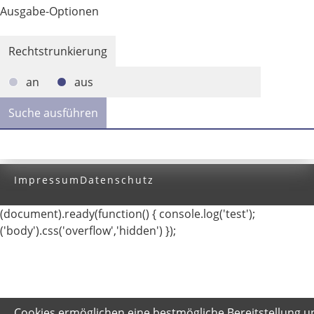
Ausgabe-Optionen
Rechtstrunkierung
an
aus
Impressum
Datenschutz
(document).ready(function() { console.log('test');
('body').css('overflow','hidden') });
Cookies ermöglichen eine bestmögliche Bereitstellung u