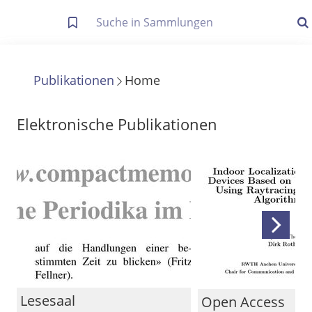
Letzte Trefferliste
Info zu Suchanfragen
Publikationen
Home
Die letzte Trefferliste besteht aus Ihrer letzten Suche, samt
Filter- und Sucheinstellungen.
Suche in Metadaten
Elektronische Publikationen
Anzeigen
Zuletzt gesucht
Noch keine Suchworte
Lesesaal
Open Access