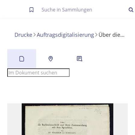
Letzte Trefferliste
Info zu Suchanfragen
Drucke
Auftragsdigitalisierung
Über die Buchstabenschrift und ihren Zusammenhang mit dem Sprachbau
Die letzte Trefferliste besteht aus Ihrer letzten Suche, samt
Filter- und Sucheinstellungen.
Suche in Metadaten
Anzeigen
Zuletzt gesucht
Noch keine Suchworte