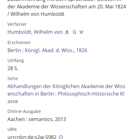
der Akademie der Wissenschaften am 20. Mai 1824
/ Wilhelm von Humboldt
Verfasser
Humboldt, Wilhelm von
Erschienen
Berlin
:
Königl. Akad. d. Wiss.
,
1826
Umfang
28 S.
Serie
Abhandlungen der Königlichen Akademie der Wiss
Volltext und Inhaltsverzeichnis
enschaften in Berlin : Philosophisch-Historische Kl
asse
Suchbegriff
Online-Ausgabe
Aachen : semantics, 2013
URN
urn:nbn:de:s2w-5982