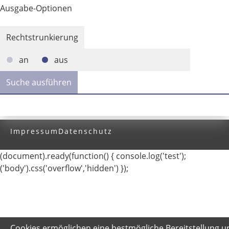
Ausgabe-Optionen
Rechtstrunkierung
an
aus
Impressum
Datenschutz
(document).ready(function() { console.log('test');
('body').css('overflow','hidden') });
Cookies ermöglichen eine bestmögliche Bereitstellung u