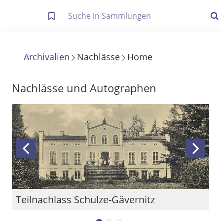
Letzte Trefferliste
Info zu Suchanfragen
Archivalien
Nachlässe
Home
Die letzte Trefferliste besteht aus Ihrer letzten Suche, samt
Filter- und Sucheinstellungen.
Suche in Metadaten
Nachlässe und Autographen
Anzeigen
Zuletzt gesucht
Noch keine Suchworte
Teilnachlass Schulze-Gävernitz