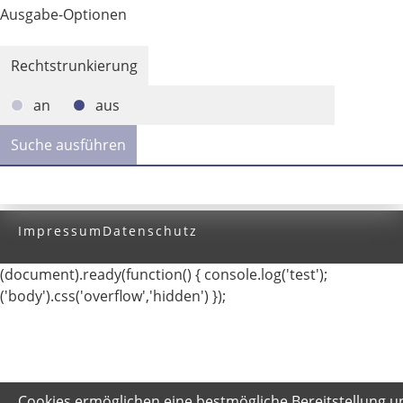
Ausgabe-Optionen
Rechtstrunkierung
an
aus
Impressum
Datenschutz
(document).ready(function() { console.log('test');
('body').css('overflow','hidden') });
Cookies ermöglichen eine bestmögliche Bereitstellung u