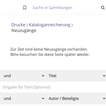
Letzte Trefferliste
Info zu Suchanfragen
Drucke
Kataloganreicherung
Neuzugänge
Die letzte Trefferliste besteht aus Ihrer letzten Suche, samt
Filter- und Sucheinstellungen.
Suche in Metadaten
Anzeigen
Zur Zeit sind keine Neuzugänge vorhanden.
Bitte besuchen Sie diese Seite später wieder.
Zuletzt gesucht
Noch keine Suchworte