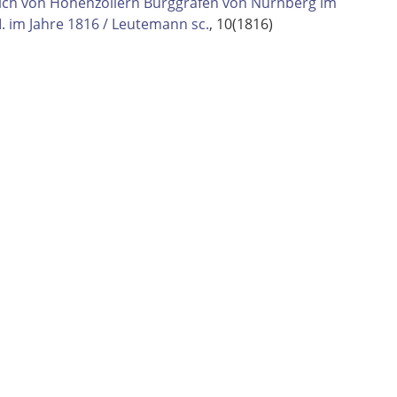
ich von Hohenzollern Burggrafen von Nürnberg im
II. im Jahre 1816 / Leutemann sc.
, 10(1816)