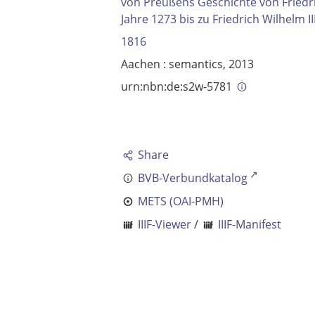
von Preußens Geschichte von Friedr
Jahre 1273 bis zu Friedrich Wilhelm I
1816
Aachen : semantics, 2013
urn:nbn:de:s2w-5781
Share
BVB-Verbundkatalog
METS (OAI-PMH)
IIIF-Viewer
/
IIIF-Manifest