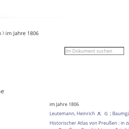
n
im Jahre 1806
 Filter- und Sucheinstellungen.
me
im Jahre 1806
Leutemann, Heinrich
;
Baumgär
Historischer Atlas von Preußen : in 