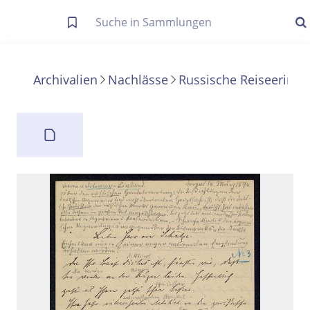
Letzte Trefferliste
Info zu Suchanfragen
Archivalien
Nachlässe
Russische Reiseerinn
Die letzte Trefferliste besteht aus Ihrer letzten Suche, samt
Filter- und Sucheinstellungen.
Suche in Metadaten
Anzeigen
Zuletzt gesucht
Noch keine Suchworte