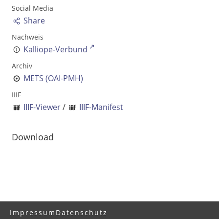
Ausgabe-Optionen
Social Media
Share
Rechtstrunkierung
Nachweis
Kalliope-Verbund
an
aus
Archiv
METS (OAI-PMH)
IIIF
IIIF-Viewer
/
IIIF-Manifest
Download
Impressum
Datenschutz