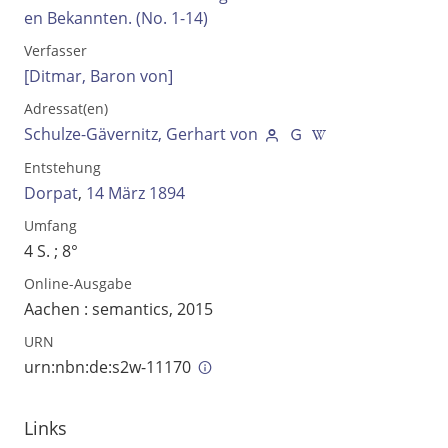
en Bekannten. (No. 1-14)
Verfasser
[Ditmar, Baron von]
Adressat(en)
Schulze-Gävernitz, Gerhart von
Entstehung
Dorpat
,
14 März 1894
Umfang
4 S. ; 8°
Online-Ausgabe
Volltext und Inhaltsverzeichnis
Aachen : semantics, 2015
URN
Suchbegriff
urn:nbn:de:s2w-11170
Links