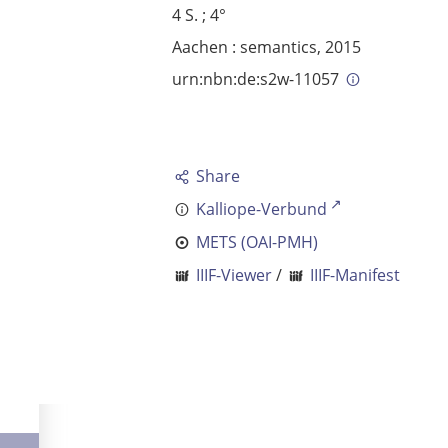
4 S. ; 4°
Aachen : semantics, 2015
urn:nbn:de:s2w-11057
Share
Kalliope-Verbund
METS (OAI-PMH)
IIIF-Viewer
/
IIIF-Manifest