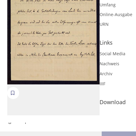
Umfang
Online-Ausgabe
URN
Links
Social Media
Nachweis
Archiv
IIIF
Volltext und Inhaltsverzeichnis
Download
Suchbegriff
Ausgabe-Optionen