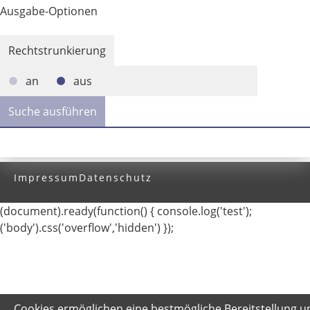
Ausgabe-Optionen
Rechtstrunkierung
an
aus
Impressum
Datenschutz
(document).ready(function() { console.log('test');
('body').css('overflow','hidden') });
Cookies ermöglichen eine bestmögliche Bereitstellung u