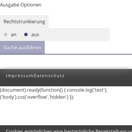
Ausgabe-Optionen
Rechtstrunkierung
an
aus
Impressum
Datenschutz
(document).ready(function() { console.log('test');
('body').css('overflow','hidden') });
Cookies ermöglichen eine bestmögliche Bereitstellung u