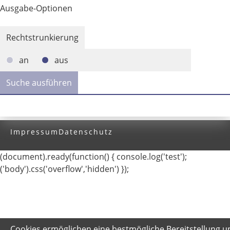
Ausgabe-Optionen
Rechtstrunkierung
an
aus
Impressum
Datenschutz
(document).ready(function() { console.log('test');
('body').css('overflow','hidden') });
Cookies ermöglichen eine bestmögliche Bereitstellung u