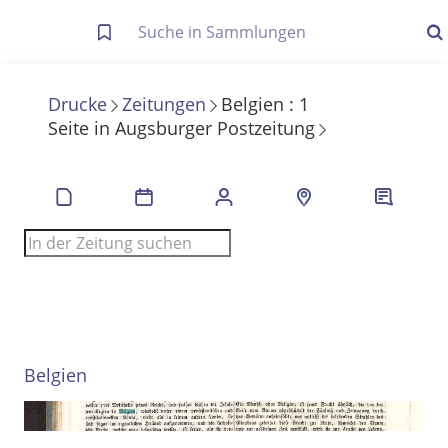
Letzte Trefferliste
Info zu Suchanfragen
Drucke
Zeitungen
Belgien
:
1
Seite
in
Augsburger Postzeitung
Die letzte Trefferliste besteht aus Ihrer letzten Suche, samt
Filter- und Sucheinstellungen.
Suche in Metadaten
Anzeigen
Zuletzt gesucht
Noch keine Suchworte
Belgien