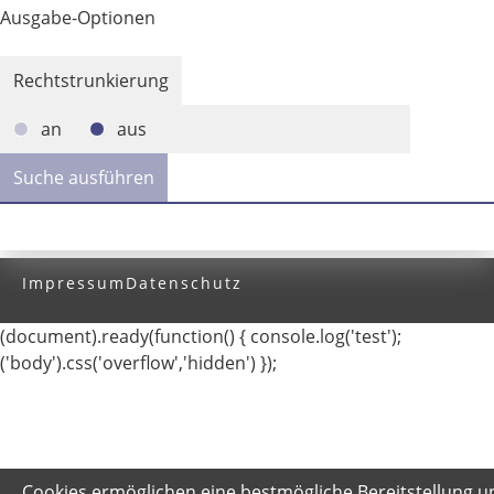
Ausgabe-Optionen
Rechtstrunkierung
an
aus
Impressum
Datenschutz
(document).ready(function() { console.log('test');
('body').css('overflow','hidden') });
Cookies ermöglichen eine bestmögliche Bereitstellung u