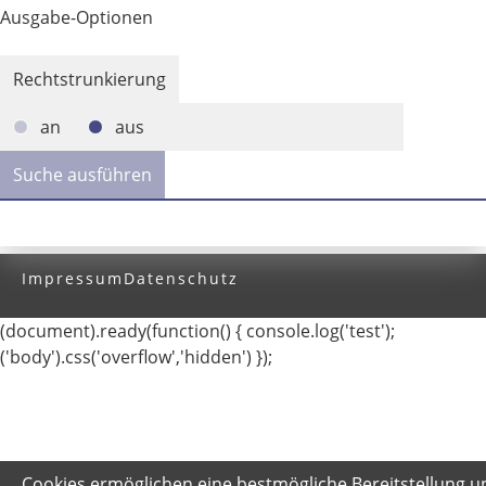
Ausgabe-Optionen
Rechtstrunkierung
an
aus
Impressum
Datenschutz
(document).ready(function() { console.log('test');
('body').css('overflow','hidden') });
Cookies ermöglichen eine bestmögliche Bereitstellung u