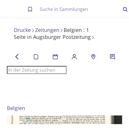
Letzte Trefferliste
Info zu Suchanfragen
Drucke
Zeitungen
Belgien
:
1
Seite
in
Augsburger Postzeitung
Die letzte Trefferliste besteht aus Ihrer letzten Suche, samt
Filter- und Sucheinstellungen.
Suche in Metadaten
Anzeigen
Zuletzt gesucht
Noch keine Suchworte
Belgien