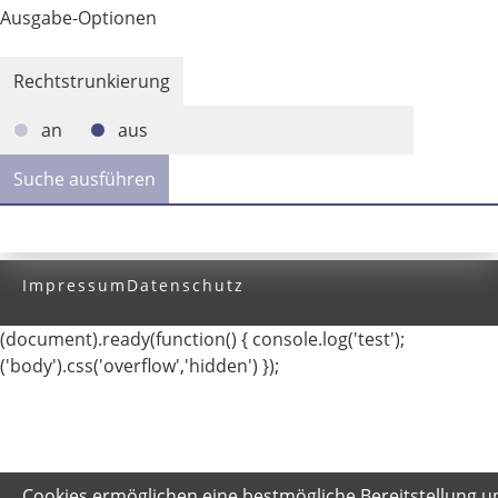
Ausgabe-Optionen
Rechtstrunkierung
an
aus
Impressum
Datenschutz
(document).ready(function() { console.log('test');
('body').css('overflow','hidden') });
Cookies ermöglichen eine bestmögliche Bereitstellung u