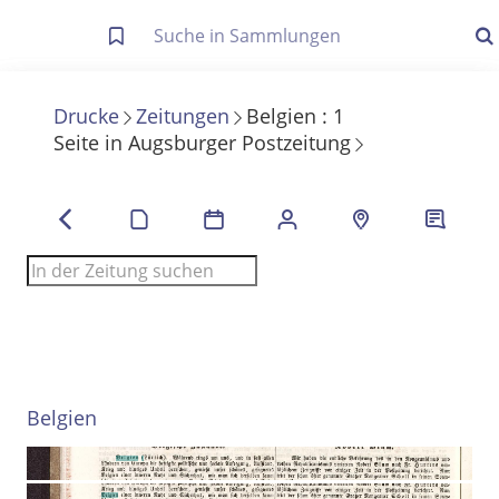
Letzte Trefferliste
Info zu Suchanfragen
Drucke
Zeitungen
Belgien
:
1
Seite
in
Augsburger Postzeitung
Die letzte Trefferliste besteht aus Ihrer letzten Suche, samt
Filter- und Sucheinstellungen.
Suche in Metadaten
Anzeigen
Zuletzt gesucht
Noch keine Suchworte
Belgien