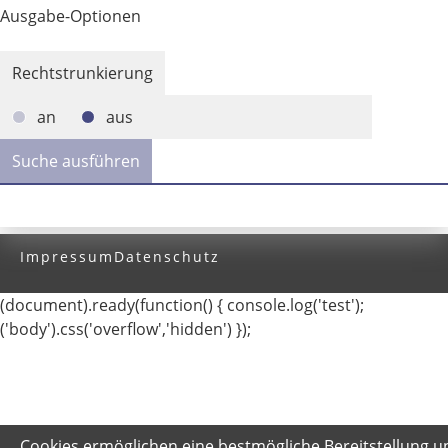
Ausgabe-Optionen
Rechtstrunkierung
an
aus
Impressum
Datenschutz
(document).ready(function() { console.log('test');
('body').css('overflow','hidden') });
Cookies ermöglichen eine bestmögliche Bereitstellung u