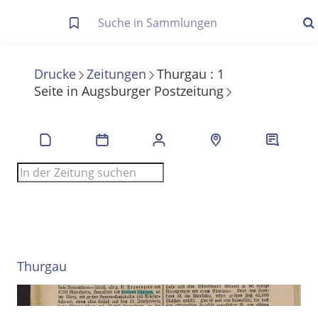
Letzte Trefferliste
Info zu Suchanfragen
Drucke
Zeitungen
Thurgau
:
1
Seite
in
Augsburger Postzeitung
Die letzte Trefferliste besteht aus Ihrer letzten Suche, samt
Filter- und Sucheinstellungen.
Suche in Metadaten
Anzeigen
Zuletzt gesucht
Noch keine Suchworte
Thurgau