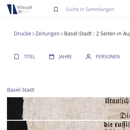
Letzte Trefferliste
Info zu Suchanfragen
Drucke
Zeitungen
Basel-Stadt
:
2
Seiten
in
Au
Die letzte Trefferliste besteht aus Ihrer letzten Suche, samt
Suche in Metadaten
Anzeigen
TITEL
JAHRE
PERSONEN
Zuletzt gesucht
Noch keine Suchworte
Basel-Stadt