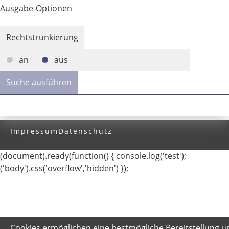
Ausgabe-Optionen
Rechtstrunkierung
an
aus
Impressum
Datenschutz
(document).ready(function() { console.log('test');
('body').css('overflow','hidden') });
Cookies ermöglichen eine bestmögliche Bereitstellung u