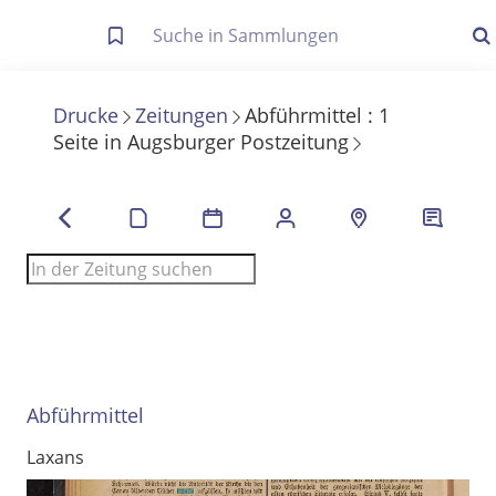
Letzte Trefferliste
Info zu Suchanfragen
Drucke
Zeitungen
Abführmittel
:
1
Seite
in
Augsburger Postzeitung
Die letzte Trefferliste besteht aus Ihrer letzten Suche, samt
Filter- und Sucheinstellungen.
Suche in Metadaten
Anzeigen
Zuletzt gesucht
Noch keine Suchworte
Abführmittel
Laxans