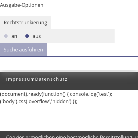
Ausgabe-Optionen
Rechtstrunkierung
an
aus
Impressum
Datenschutz
(document).ready(function() { console.log('test');
('body').css('overflow','hidden') });
Cookies ermöglichen eine bestmögliche Bereitstellung u