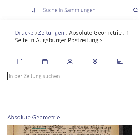
Letzte Trefferliste
Info zu Suchanfragen
Drucke
Zeitungen
Absolute Geometrie
:
1
Seite
in
Augsburger Postzeitung
Die letzte Trefferliste besteht aus Ihrer letzten Suche, samt
Filter- und Sucheinstellungen.
Suche in Metadaten
Anzeigen
Zuletzt gesucht
Noch keine Suchworte
Absolute Geometrie