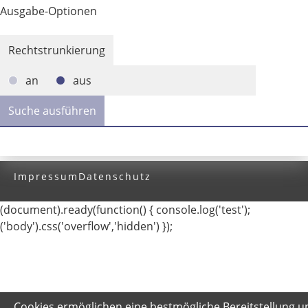
Ausgabe-Optionen
Rechtstrunkierung
an
aus
Impressum
Datenschutz
(document).ready(function() { console.log('test');
('body').css('overflow','hidden') });
Cookies ermöglichen eine bestmögliche Bereitstellung u