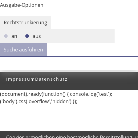
Ausgabe-Optionen
Rechtstrunkierung
an
aus
Impressum
Datenschutz
(document).ready(function() { console.log('test');
('body').css('overflow','hidden') });
Cookies ermöglichen eine bestmögliche Bereitstellung u