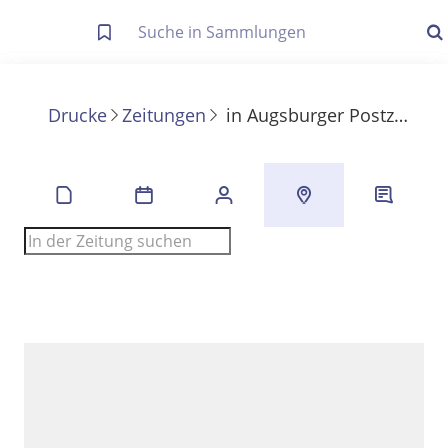
Letzte Trefferliste
Info zu Suchanfragen
Drucke
Zeitungen
in
Augsburger Postzeitung
Die letzte Trefferliste besteht aus Ihrer letzten Suche, samt
Filter- und Sucheinstellungen.
Suche in Metadaten
Anzeigen
Zuletzt gesucht
Noch keine Suchworte