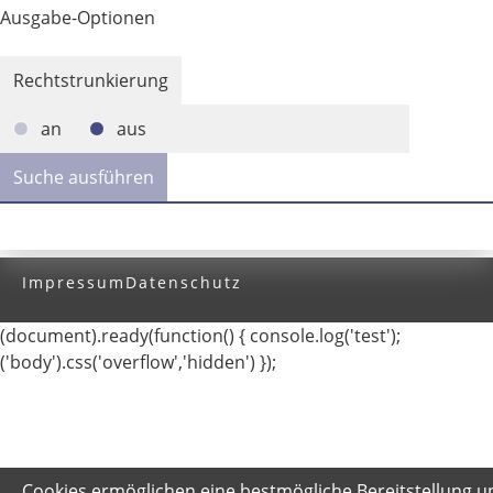
Ausgabe-Optionen
Rechtstrunkierung
an
aus
Impressum
Datenschutz
(document).ready(function() { console.log('test');
('body').css('overflow','hidden') });
Cookies ermöglichen eine bestmögliche Bereitstellung u