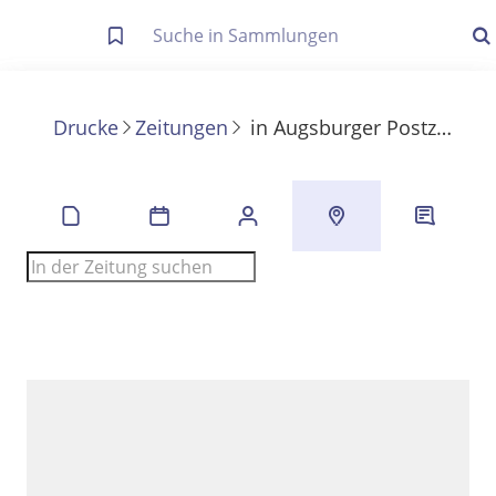
Letzte Trefferliste
Info zu Suchanfragen
Drucke
Zeitungen
in
Augsburger Postzeitung
Die letzte Trefferliste besteht aus Ihrer letzten Suche, samt
Filter- und Sucheinstellungen.
Suche in Metadaten
Anzeigen
Zuletzt gesucht
Noch keine Suchworte