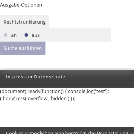
Ausgabe-Optionen
Rechtstrunkierung
an
aus
Impressum
Datenschutz
(document).ready(function() { console.log('test');
('body').css('overflow','hidden') });
Cookies ermöglichen eine bestmögliche Bereitstellung u