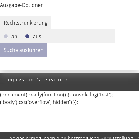
Ausgabe-Optionen
Rechtstrunkierung
an
aus
Impressum
Datenschutz
(document).ready(function() { console.log('test');
('body').css('overflow','hidden') });
Cookies ermöglichen eine bestmögliche Bereitstellung u