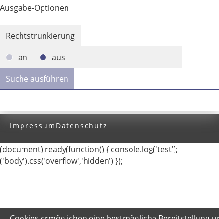
Ausgabe-Optionen
Rechtstrunkierung
an
aus
Impressum
Datenschutz
(document).ready(function() { console.log('test');
('body').css('overflow','hidden') });
Cookies ermöglichen eine bestmögliche Bereitstellung u