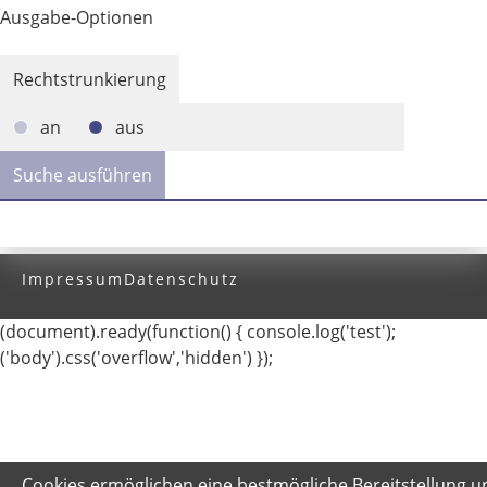
Ausgabe-Optionen
Rechtstrunkierung
an
aus
Impressum
Datenschutz
(document).ready(function() { console.log('test');
('body').css('overflow','hidden') });
Cookies ermöglichen eine bestmögliche Bereitstellung u