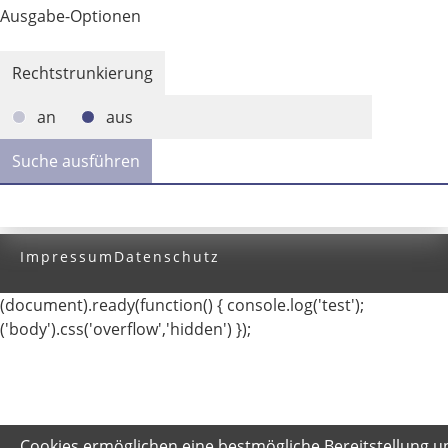
Ausgabe-Optionen
Rechtstrunkierung
an
aus
Impressum
Datenschutz
(document).ready(function() { console.log('test');
('body').css('overflow','hidden') });
Cookies ermöglichen eine bestmögliche Bereitstellung u