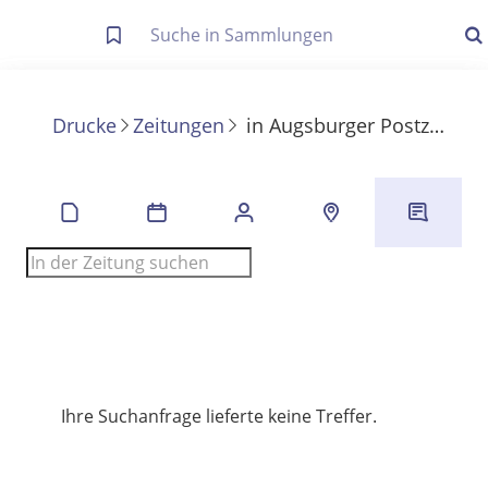
Letzte Trefferliste
Info zu Suchanfragen
Drucke
Zeitungen
in
Augsburger Postzeitung
Die letzte Trefferliste besteht aus Ihrer letzten Suche, samt
Filter- und Sucheinstellungen.
Suche in Metadaten
Anzeigen
Zuletzt gesucht
Noch keine Suchworte
Ihre Suchanfrage lieferte keine Treffer.