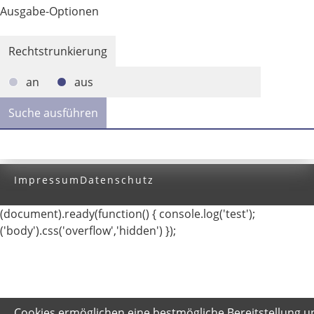
Ausgabe-Optionen
Rechtstrunkierung
an
aus
Impressum
Datenschutz
(document).ready(function() { console.log('test');
('body').css('overflow','hidden') });
Cookies ermöglichen eine bestmögliche Bereitstellung u