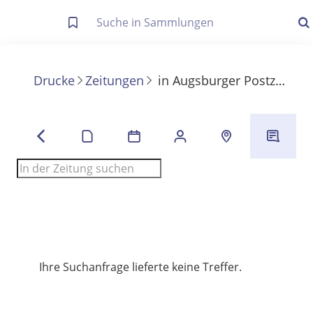
Letzte Trefferliste
Info zu Suchanfragen
Drucke
Zeitungen
in
Augsburger Postzeitung
Die letzte Trefferliste besteht aus Ihrer letzten Suche, samt
Filter- und Sucheinstellungen.
Suche in Metadaten
Anzeigen
Zuletzt gesucht
Noch keine Suchworte
Ihre Suchanfrage lieferte keine Treffer.