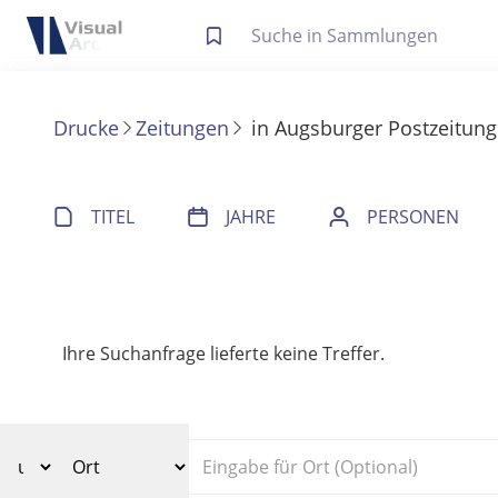
Letzte Trefferliste
Info zu Suchanfragen
Drucke
Zeitungen
in
Augsburger Postzeitung
Die letzte Trefferliste besteht aus Ihrer letzten Suche, samt
Suche in Metadaten
Anzeigen
TITEL
JAHRE
PERSONEN
Zuletzt gesucht
Noch keine Suchworte
Ihre Suchanfrage lieferte keine Treffer.