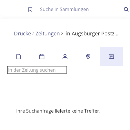
Letzte Trefferliste
Info zu Suchanfragen
Drucke
Zeitungen
in
Augsburger Postzeitung
Die letzte Trefferliste besteht aus Ihrer letzten Suche, samt
Filter- und Sucheinstellungen.
Suche in Metadaten
Anzeigen
Zuletzt gesucht
Noch keine Suchworte
Ihre Suchanfrage lieferte keine Treffer.