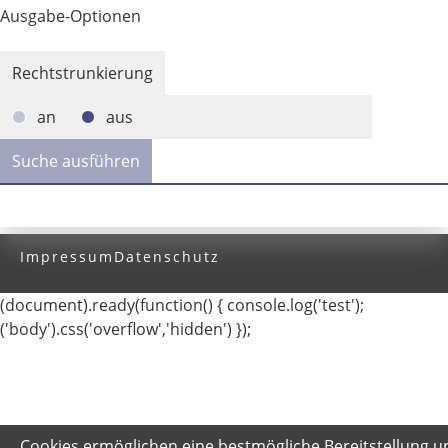
Ausgabe-Optionen
Rechtstrunkierung
an
aus
Impressum
Datenschutz
(document).ready(function() { console.log('test');
('body').css('overflow','hidden') });
Cookies ermöglichen eine bestmögliche Bereitstellung u