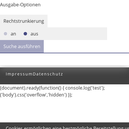
Ausgabe-Optionen
Rechtstrunkierung
an
aus
Impressum
Datenschutz
(document).ready(function() { console.log('test');
('body').css('overflow','hidden') });
Cookies ermöglichen eine bestmögliche Bereitstellung u