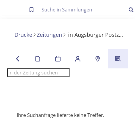
Letzte Trefferliste
Info zu Suchanfragen
Drucke
Zeitungen
in
Augsburger Postzeitung
Die letzte Trefferliste besteht aus Ihrer letzten Suche, samt
Filter- und Sucheinstellungen.
Suche in Metadaten
Anzeigen
Zuletzt gesucht
Noch keine Suchworte
Ihre Suchanfrage lieferte keine Treffer.