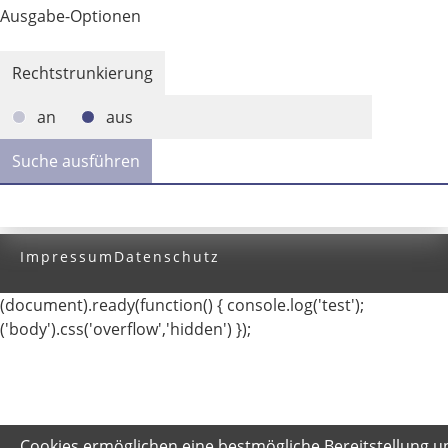
Ausgabe-Optionen
Rechtstrunkierung
an
aus
Impressum
Datenschutz
(document).ready(function() { console.log('test');
('body').css('overflow','hidden') });
Cookies ermöglichen eine bestmögliche Bereitstellung u