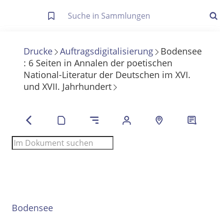
Letzte Trefferliste
Info zu Suchanfragen
Drucke
Auftragsdigitalisierung
Bodensee
:
6
Seiten
in
Annalen der poetischen
Die letzte Trefferliste besteht aus Ihrer letzten Suche, samt
National-Literatur der Deutschen im XVI.
Filter- und Sucheinstellungen.
Suche in Metadaten
und XVII. Jahrhundert
Anzeigen
Zuletzt gesucht
Noch keine Suchworte
Bodensee