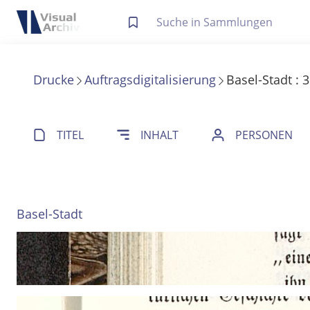
Letzte Trefferliste
Info zu Suchanfragen
Drucke
Auftragsdigitalisierung
Basel-Stadt
:
3
Die letzte Trefferliste besteht aus Ihrer letzten Suche, samt
Suche in Metadaten
Anzeigen
TITEL
INHALT
PERSONEN
Zuletzt gesucht
Noch keine Suchworte
Basel-Stadt