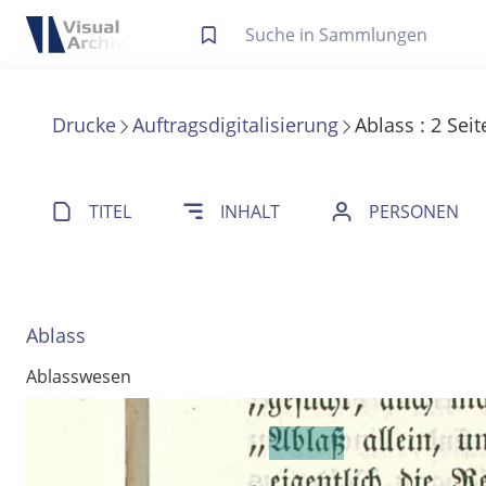
Letzte Trefferliste
Info zu Suchanfragen
Drucke
Auftragsdigitalisierung
Ablass
:
2
Seit
Die letzte Trefferliste besteht aus Ihrer letzten Suche, samt
Suche in Metadaten
Anzeigen
TITEL
INHALT
PERSONEN
Zuletzt gesucht
Noch keine Suchworte
Ablass
Ablasswesen