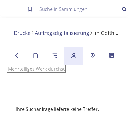
Letzte Trefferliste
Info zu Suchanfragen
Drucke
Auftragsdigitalisierung
in
Gotthold Ephraim Lessings Sämmtliche Schriften
Die letzte Trefferliste besteht aus Ihrer letzten Suche, samt
Filter- und Sucheinstellungen.
Suche in Metadaten
Anzeigen
Zuletzt gesucht
Noch keine Suchworte
Ihre Suchanfrage lieferte keine Treffer.