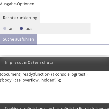
Ausgabe-Optionen
Rechtstrunkierung
an
aus
Impressum
Datenschutz
(document).ready(function() { console.log('test');
('body').css('overflow','hidden') });
Cookies ermöglichen eine bestmögliche Bereitstellung u