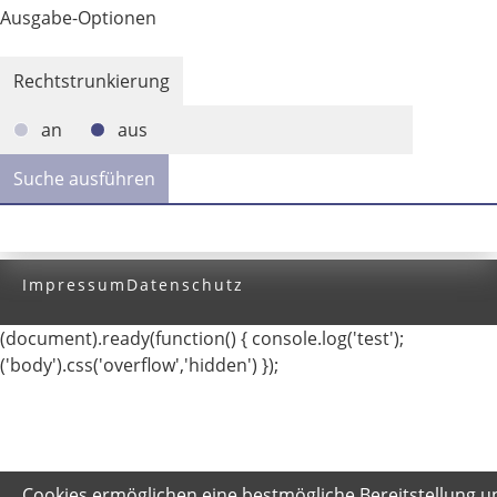
Ausgabe-Optionen
Rechtstrunkierung
an
aus
Impressum
Datenschutz
(document).ready(function() { console.log('test');
('body').css('overflow','hidden') });
Cookies ermöglichen eine bestmögliche Bereitstellung u