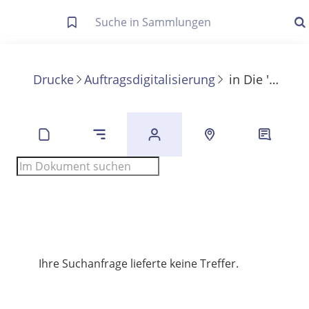
Letzte Trefferliste
Info zu Suchanfragen
Drucke
Auftragsdigitalisierung
in
Die 'wissenschaftliche' Leistung des Herrn Ludwig Bamberger
Die letzte Trefferliste besteht aus Ihrer letzten Suche, samt
Filter- und Sucheinstellungen.
Suche in Metadaten
Anzeigen
Zuletzt gesucht
Noch keine Suchworte
Ihre Suchanfrage lieferte keine Treffer.