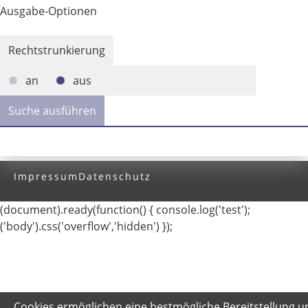
Ausgabe-Optionen
Rechtstrunkierung
an
aus
Impressum
Datenschutz
(document).ready(function() { console.log('test');
('body').css('overflow','hidden') });
Cookies ermöglichen eine bestmögliche Bereitstellung u