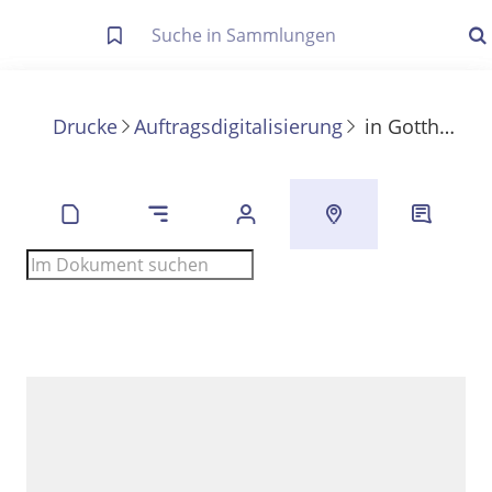
Letzte Trefferliste
Info zu Suchanfragen
Drucke
Auftragsdigitalisierung
in
Gotthold Ephraim Lessings Sämmtliche Schriften
Die letzte Trefferliste besteht aus Ihrer letzten Suche, samt
Filter- und Sucheinstellungen.
Suche in Metadaten
Anzeigen
Zuletzt gesucht
Noch keine Suchworte