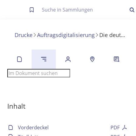
Letzte Trefferliste
Info zu Suchanfragen
Drucke
Auftragsdigitalisierung
Die deutsche Volkswirtschaft im neunzehnten Jahrhundert
Die letzte Trefferliste besteht aus Ihrer letzten Suche, samt
Filter- und Sucheinstellungen.
Suche in Metadaten
Anzeigen
Zuletzt gesucht
Noch keine Suchworte
Inhalt
Vorderdeckel
PDF