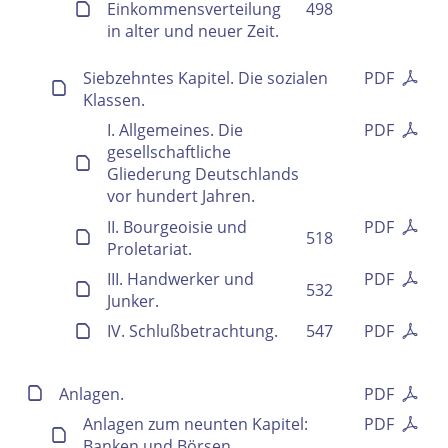
Einkommensverteilung
498
in alter und neuer Zeit.
Siebzehntes Kapitel. Die sozialen
PDF
Klassen.
I. Allgemeines. Die
PDF
gesellschaftliche
Gliederung Deutschlands
vor hundert Jahren.
II. Bourgeoisie und
PDF
518
Proletariat.
III. Handwerker und
PDF
532
Junker.
IV. Schlußbetrachtung.
547
PDF
Anlagen.
PDF
Anlagen zum neunten Kapitel:
PDF
Banken und Börsen.