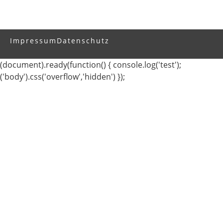
Impressum
Datenschutz
(document).ready(function() { console.log('test');
('body').css('overflow','hidden') });