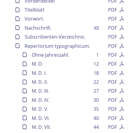
Vorderdeckel
PDF
Titelblatt
PDF
Vorwort.
PDF
Nachschrift.
XII
PDF
Subscribenten-Verzeichnis.
PDF
Repertorium typographicum.
PDF
Ohne Jahreszahl.
1
PDF
M. D.
12
PDF
M. D. I.
18
PDF
M. D. II.
22
PDF
M. D. III.
27
PDF
M. D. IV.
30
PDF
M. D. V.
35
PDF
M. D. VI.
40
PDF
M. D. VII.
44
PDF