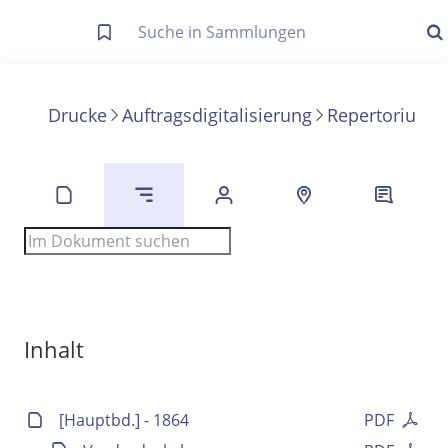
Letzte Trefferliste
Info zu Suchanfragen
Drucke
Auftragsdigitalisierung
Repertorium 
Die letzte Trefferliste besteht aus Ihrer letzten Suche, samt
Filter- und Sucheinstellungen.
Suche in Metadaten
Anzeigen
Zuletzt gesucht
Noch keine Suchworte
Inhalt
[Hauptbd.] - 1864
PDF