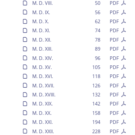
M. D. VIII.
50
PDF
M. D. IX.
56
PDF
M. D. X.
62
PDF
M. D. XI.
74
PDF
M. D. XII.
78
PDF
M. D. XIII.
89
PDF
M. D. XIV.
96
PDF
M. D. XV.
105
PDF
M. D. XVI.
118
PDF
M. D. XVII.
126
PDF
Volltext und Inhaltsverzeichnis
M. D. XVIII.
132
PDF
M. D. XIX.
142
PDF
Suchbegriff
M. D. XX.
158
PDF
M. D. XXI.
194
PDF
M. D. XXII.
228
PDF