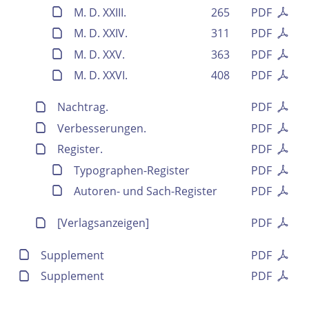
Ausgabe-Optionen
M. D. XXIII.
265
PDF
M. D. XXIV.
311
PDF
Rechtstrunkierung
M. D. XXV.
363
PDF
M. D. XXVI.
408
PDF
an
aus
Nachtrag.
PDF
Verbesserungen.
PDF
Register.
PDF
Typographen-Register
PDF
Autoren- und Sach-Register
PDF
[Verlagsanzeigen]
PDF
Supplement
PDF
Supplement
PDF