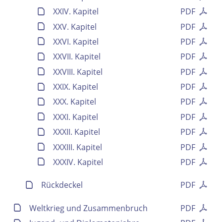
Ausgabe-Optionen
XXIV. Kapitel
PDF
XXV. Kapitel
PDF
Rechtstrunkierung
XXVI. Kapitel
PDF
XXVII. Kapitel
PDF
an
aus
XXVIII. Kapitel
PDF
XXIX. Kapitel
PDF
XXX. Kapitel
PDF
XXXI. Kapitel
PDF
XXXII. Kapitel
PDF
XXXIII. Kapitel
PDF
XXXIV. Kapitel
PDF
Rückdeckel
PDF
Weltkrieg und Zusammenbruch
PDF