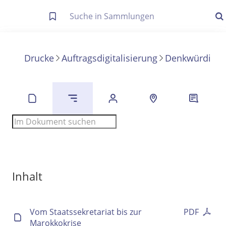
Letzte Trefferliste
Info zu Suchanfragen
Drucke
Auftragsdigitalisierung
Denkwürdigke
Die letzte Trefferliste besteht aus Ihrer letzten Suche, samt
Filter- und Sucheinstellungen.
Suche in Metadaten
Anzeigen
Zuletzt gesucht
Noch keine Suchworte
Inhalt
Vom Staatssekretariat bis zur
PDF
Marokkokrise