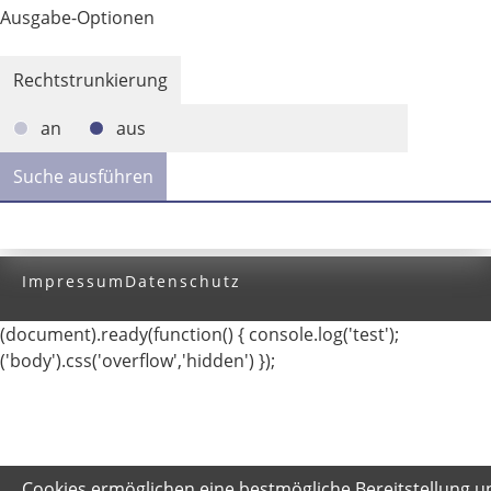
Ausgabe-Optionen
Rechtstrunkierung
an
aus
Impressum
Datenschutz
(document).ready(function() { console.log('test');
('body').css('overflow','hidden') });
Cookies ermöglichen eine bestmögliche Bereitstellung u