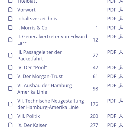
Titelblatt
PDF
Vorwort
PDF
Inhaltsverzeichnis
PDF
I. Morris & Co
1
PDF
II. Generalvertreter von Edward
PDF
12
Larr
III. Passageleiter der
PDF
27
Packetfahrt
IV. Der "Pool"
42
PDF
V. Der Morgan-Trust
61
PDF
VI. Ausbau der Hamburg-
PDF
98
Amerika Linie
VII. Technische Neugestaltung
PDF
176
der Hamburg-Amerika Linie
VIII. Politik
200
PDF
IX. Der Kaiser
277
PDF