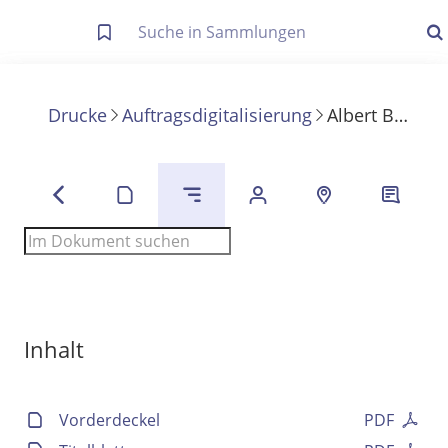
Letzte Trefferliste
Info zu Suchanfragen
Drucke
Auftragsdigitalisierung
Albert Ballin
Die letzte Trefferliste besteht aus Ihrer letzten Suche, samt
Filter- und Sucheinstellungen.
Suche in Metadaten
Anzeigen
Zuletzt gesucht
Noch keine Suchworte
Inhalt
Vorderdeckel
PDF