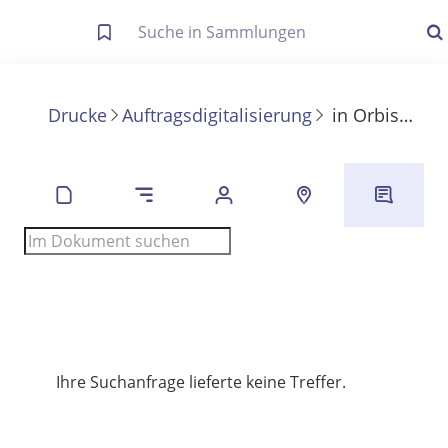
Letzte Trefferliste
Info zu Suchanfragen
Drucke
Auftragsdigitalisierung
in
Orbis latinus ...
Die letzte Trefferliste besteht aus Ihrer letzten Suche, samt
Filter- und Sucheinstellungen.
Suche in Metadaten
Anzeigen
Zuletzt gesucht
Noch keine Suchworte
Ihre Suchanfrage lieferte keine Treffer.