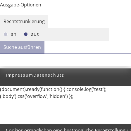
Ausgabe-Optionen
Rechtstrunkierung
an
aus
Impressum
Datenschutz
(document).ready(function() { console.log('test');
('body').css('overflow','hidden') });
Cookies ermöglichen eine bestmögliche Bereitstellung u