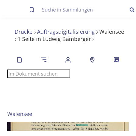
Letzte Trefferliste
Info zu Suchanfragen
Drucke
Auftragsdigitalisierung
Walensee
:
1
Seite
in
Ludwig Bamberger
Die letzte Trefferliste besteht aus Ihrer letzten Suche, samt
Filter- und Sucheinstellungen.
Suche in Metadaten
Anzeigen
Zuletzt gesucht
Noch keine Suchworte
Walensee