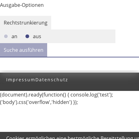
Ausgabe-Optionen
Rechtstrunkierung
an
aus
Impressum
Datenschutz
(document).ready(function() { console.log('test');
('body').css('overflow','hidden') });
Cookies ermöglichen eine bestmögliche Bereitstellung u