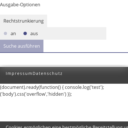
Ausgabe-Optionen
Rechtstrunkierung
an
aus
Impressum
Datenschutz
(document).ready(function() { console.log('test');
('body').css('overflow','hidden') });
Cookies ermöglichen eine bestmögliche Bereitstellung u