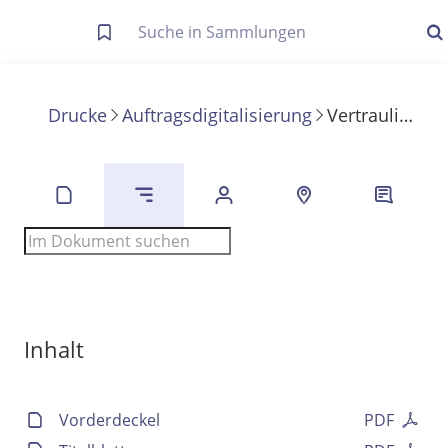
Letzte Trefferliste
Info zu Suchanfragen
Drucke
Auftragsdigitalisierung
Vertrauliche Briefe aus dem Zollparlament
Die letzte Trefferliste besteht aus Ihrer letzten Suche, samt
Filter- und Sucheinstellungen.
Suche in Metadaten
Anzeigen
Zuletzt gesucht
Noch keine Suchworte
Inhalt
Vorderdeckel
PDF