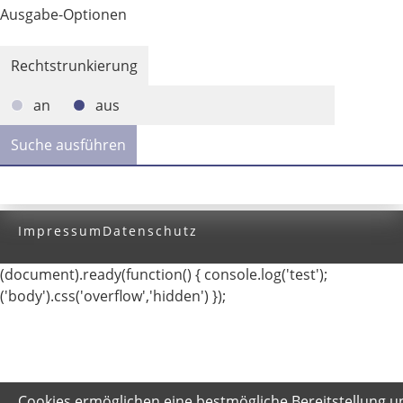
Ausgabe-Optionen
Rechtstrunkierung
an
aus
Impressum
Datenschutz
(document).ready(function() { console.log('test');
('body').css('overflow','hidden') });
Cookies ermöglichen eine bestmögliche Bereitstellung u