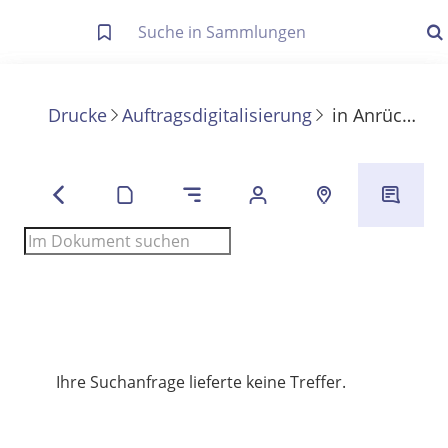
Letzte Trefferliste
Info zu Suchanfragen
Drucke
Auftragsdigitalisierung
in
Anrüchiges und Allzumenschliches
Die letzte Trefferliste besteht aus Ihrer letzten Suche, samt
Filter- und Sucheinstellungen.
Suche in Metadaten
Anzeigen
Zuletzt gesucht
Noch keine Suchworte
Ihre Suchanfrage lieferte keine Treffer.