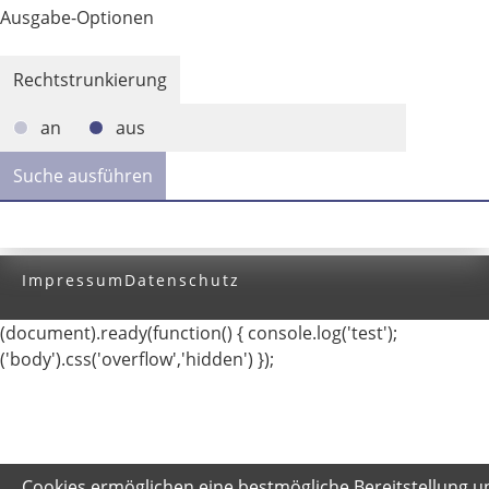
Ausgabe-Optionen
Rechtstrunkierung
an
aus
Impressum
Datenschutz
(document).ready(function() { console.log('test');
('body').css('overflow','hidden') });
Cookies ermöglichen eine bestmögliche Bereitstellung u