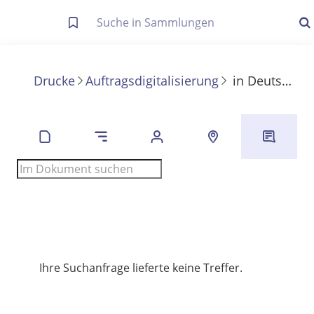
Letzte Trefferliste
Info zu Suchanfragen
Drucke
Auftragsdigitalisierung
in
Deutschlands Finanzen
Die letzte Trefferliste besteht aus Ihrer letzten Suche, samt
Filter- und Sucheinstellungen.
Suche in Metadaten
Anzeigen
Zuletzt gesucht
Noch keine Suchworte
Ihre Suchanfrage lieferte keine Treffer.