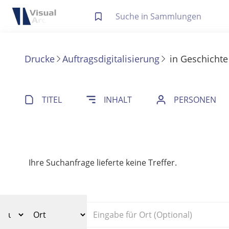
Letzte Trefferliste
Info zu Suchanfragen
Drucke
Auftragsdigitalisierung
in
Geschichte
Die letzte Trefferliste besteht aus Ihrer letzten Suche, samt
Suche in Metadaten
Anzeigen
TITEL
INHALT
PERSONEN
Zuletzt gesucht
Noch keine Suchworte
Ihre Suchanfrage lieferte keine Treffer.