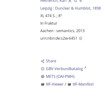
Helfferich, Karl
Leipzig
:
Duncker & Humblot
,
1898
XI, 474 S. ; 8°
In Fraktur
Aachen : semantics, 2013
urn:nbn:de:s2w-6451
Share
GBV-Verbundkatalog
METS (OAI-PMH)
IIIF-Viewer
/
IIIF-Manifest