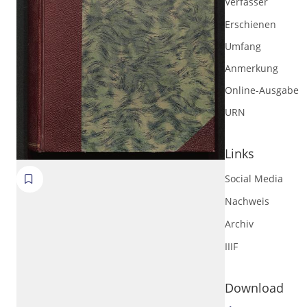
Verfasser
Erschienen
Umfang
Anmerkung
Online-Ausgabe
URN
Links
Social Media
Volltext und Inhaltsverzeichnis
Nachweis
Archiv
Suchbegriff
IIIF
Ausgabe-Optionen
Download